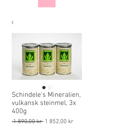
Schindele's Mineralien,
vulkansk steinmel, 3x
400g
Vanlig
Salgspris
 1 890,00 kr 
1 852,00 kr
pris