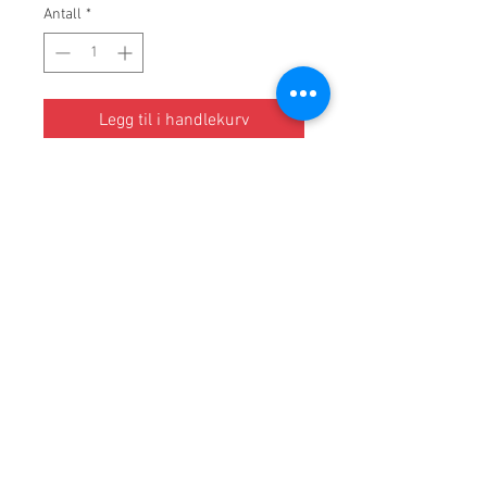
Antall
*
Legg til i handlekurv
Schindele's Mineralien er av
vulkansk stein som blir malt opp
så fint som mulig og
oppmalingsprosessen skjer i
henhold til månekalenderen.
Én måleskje er på ca 6 g. Ved
daglig inntak varer én boks på 400
g i ca. to måneder.
PRODUCT INFO
Litt om mineralene / anbefalt bruk: