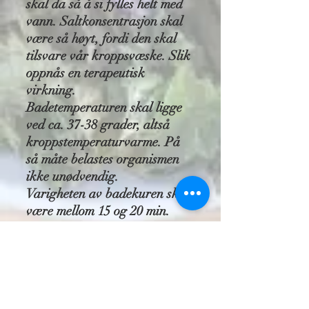
skal da så å si fylles helt med
vann. Saltkonsentrasjon skal
være så høyt, fordi den skal
tilsvare vår kroppsvæske. Slik
oppnås en terapeutisk
virkning.
Badetemperaturen skal ligge
ved ca. 37-38 grader, altså
kroppstemperaturvarme. På
så måte belastes organismen
ikke unødvendig.
Varigheten av badekuren skal
være mellom 15 og 20 min.
Ikke bruk såpe eller andre
pleieprodukter under bading.
Ikke dusj etter badekuren.
Saltlaken skal tørke inn i
huden. Bruk så en