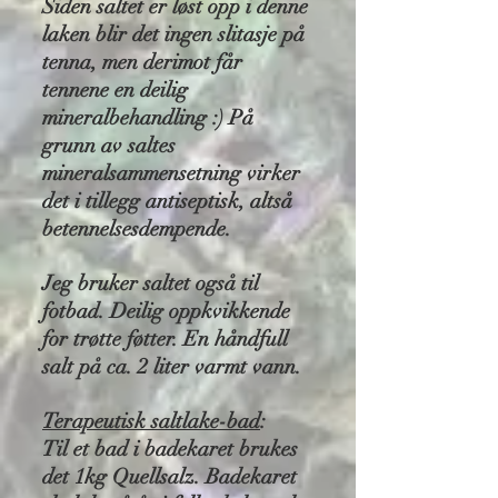
Siden saltet er løst opp i denne
laken blir det ingen slitasje på
tenna, men derimot får
tennene en deilig
mineralbehandling :) På
grunn av saltes
mineralsammensetning virker
det i tillegg antiseptisk, altså
betennelsesdempende.
Jeg bruker saltet også til
fotbad. Deilig oppkvikkende
for trøtte føtter. En håndfull
salt på ca. 2 liter varmt vann.
Terapeutisk saltlake-bad
:
Til et bad i badekaret brukes
det 1kg Quellsalz. Badekaret