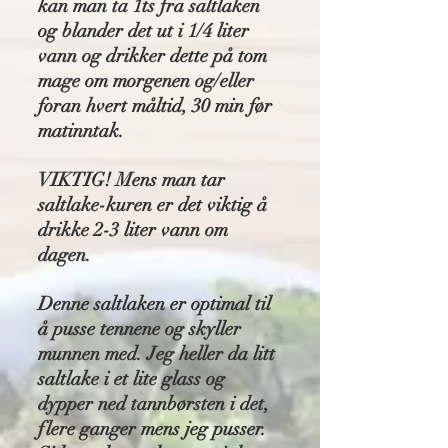
kan man ta 1ts fra saltlaken
og blander det ut i 1/4 liter
vann og drikker dette på tom
mage om morgenen og/eller
foran hvert måltid, 30 min før
matinntak.
VIKTIG! Mens man tar
saltlake-kuren er det viktig å
drikke 2-3 liter vann om
dagen.
Denne saltlaken er optimal til
å pusse tennene og skyller
munnen med. Jeg heller da litt
saltlake i et lite glass og
dypper ned tannbørsten i det,
flere ganger mens jeg pusser.