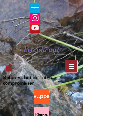
Eisenkraut
Naturens butikk - uten
kompromisser