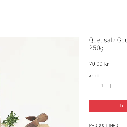
Quellsalz Go
250g
Pris
70,00 kr
Antall
*
Leg
PRODUCT INFO