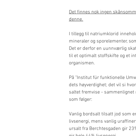
Det finnes nok ingen skånsomm
denne.
I tillegg til natriumklorid inneh
mineraler og sporelementer, so
Det er derfor en uunnværlig ska
til et optimalt stoffskifte og et in
organismen.
På "Institut für funktionelle Um
dets høyverdighet; det vil si hvo
saltet fremvise - sammenlignet 
som følger:
Vanlig bordsalt tilsatt jod som
livsenergi, mens vanlig uraffinert
ursalt fra Berchtesgaden gir 23