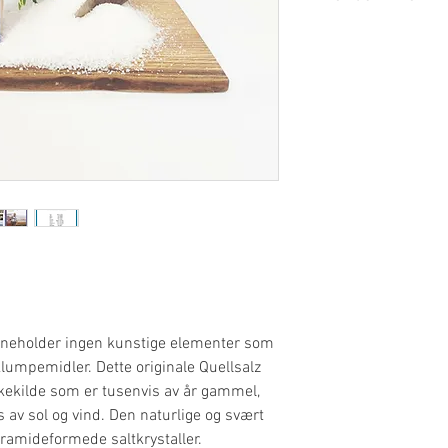
Informasjon og bruk f
inneholder ingen kunstige elementer som
iklumpemidler. Dette originale Quellsalz
akekilde som er tusenvis av år gammel,
s av sol og vind. Den naturlige og svært
ramideformede saltkrystaller.