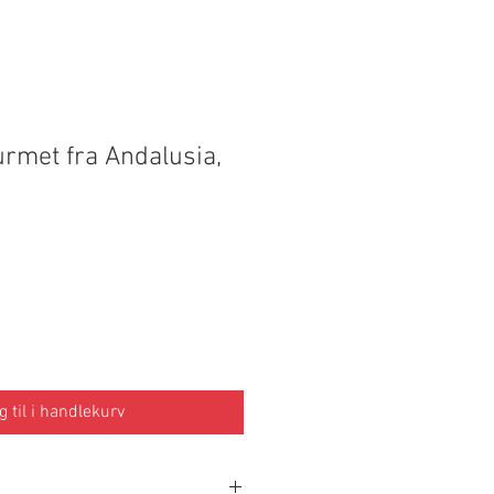
urmet fra Andalusia,
g til i handlekurv