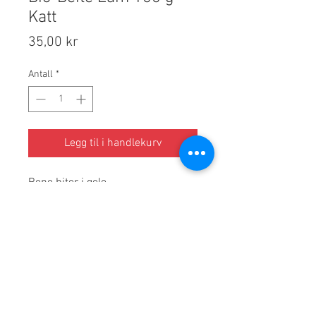
Katt
Pris
35,00 kr
Antall
*
Legg til i handlekurv
Rene biter i gele
Saftige lammebiter i fin gele laget
av johannesbrødkjernemel, et
naturlig
bindemiddel laget av frøene til
johannesbrødtreet. Uten
svinegelatin. Én