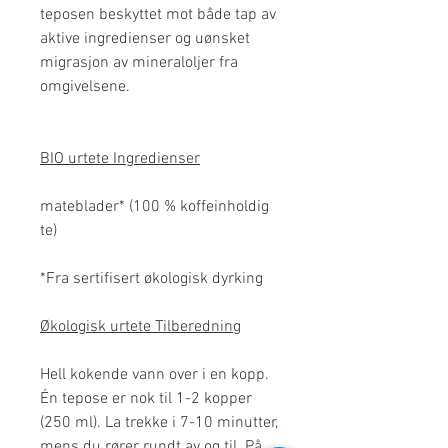
teposen beskyttet mot både tap av
aktive ingredienser og uønsket
migrasjon av mineraloljer fra
omgivelsene.
BIO urtete Ingredienser
mateblader* (100 % koffeinholdig
te)
*Fra sertifisert økologisk dyrking
Økologisk urtete Tilberedning
Hell kokende vann over i en kopp.
Én tepose er nok til 1-2 kopper
(250 ml). La trekke i 7-10 minutter,
mens du rører rundt av og til. På