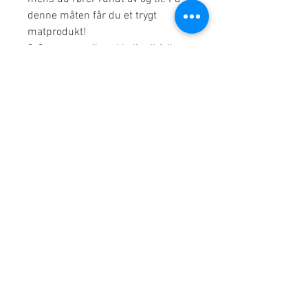
denne måten får du et trygt
matprodukt!
2-3 poser er tilstrekkelig til 1 liter
urtete.
Optimal trekk-tid: 3-5 minutter om
morgenen til midt på dagen -
virker oppkvikkende.
Opptil 10 minutter om
ettermiddagen til kvelden - virker
avslappende.
Anbefales ikke for barn og gravide
eller ammende kvinner på grunn
av økt koffeininnhold.
Næringsinformasjon for BIO urtete